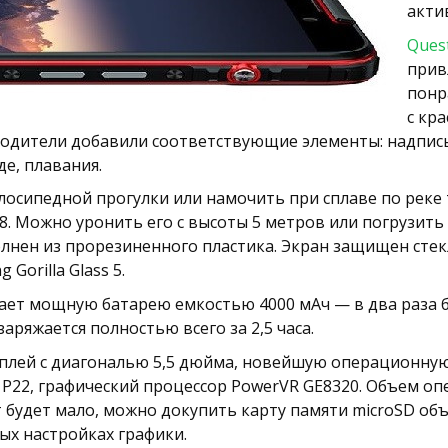
акти
Ques
прив
понр
с кр
одители добавили соответствующие элементы: надпись
де, плавания.
лосипедной прогулки или намочить при сплаве по реке
. Можно уронить его с высоты 5 метров или погрузить
олнен из прорезиненного пластика. Экран защищен ст
Gorilla Glass 5.
ает мощную батарею емкостью 4000 мАч — в два раза б
аряжается полностью всего за 2,5 часа.
лей с диагональю 5,5 дюйма, новейшую операционную си
 P22, графический процессор PowerVR GE8320. Объем о
йт будет мало, можно докупить карту памяти microSD об
ых настройках графики.