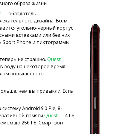
вного образа жизни.
t
— обладатель
лекательного дизайна. Всем
авится угольно-черный корпус
асными вставками или без них.
 Sport Phone и пиктограммы
 теперь не страшно.
Quest
 в воду на некоторое время —
еклом повышенного
ольше, чем вы привыкли. Есть
стему Android 9.0 Pie, 8-
перативной памяти
Quest
— 4 ГБ,
ъемом до 256 ГБ. Смартфон