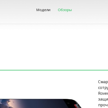
Модели
Обзоры
Сма
сотр
Rove
защи
проч