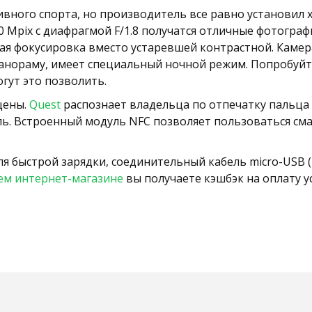
ивного спорта, но производитель все равно установил
.0 Mpix с диафрагмой F/1.8 получатся отличные фотогр
ая фокусировка вместо устаревшей контрастной. Каме
панораму, имеет специальный ночной режим. Попробуй
гут это позволить.
щены.
Quest
распознает владельца по отпечатку пальца 
оль. Встроенный модуль NFC позволяет пользоваться см
я быстрой зарядки, соединительный кабель micro-USB (Ty
ем интернет-магазине
вы получаете кэшбэк на оплату ус