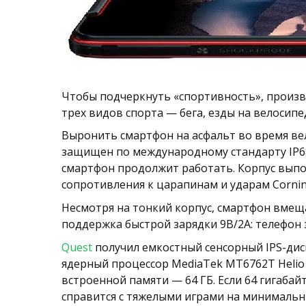
Чтобы подчеркнуть «спортивность», произв
трех видов спорта — бега, езды на велосипе
Выронить смартфон на асфальт во время ве
защищен по международному стандарту IP68
смартфон продолжит работать. Корпус вып
сопротивления к царапинам и ударам Corning 
Несмотря на тонкий корпус, смартфон вмещ
поддержка быстрой зарядки 9В/2А: телефон з
Quest
получил емкостный сенсорный IPS-дисп
ядерный процессор MediaTek MT6762T Helio
встроенной памяти — 64 ГБ. Если 64 гигаба
справится с тяжелыми играми на минимальн